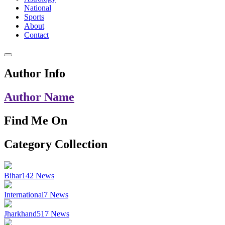
National
Sports
About
Contact
Author Info
Author Name
Find Me On
Category Collection
Bihar
142
News
International
7
News
Jharkhand
517
News