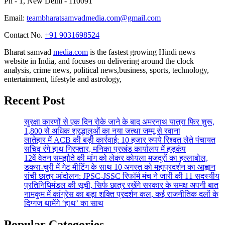
Ph - 1, New Delhi - 110091
Email:
teambharatsamvadmedia.com@gmail.com
Contact No. ‪
+91 9031698524
Bharat samvad
media.com
is the fastest growing Hindi news
website in India, and focuses on delivering around the clock
analysis, crime news, political news,business, sports, technology,
entertainment, lifestyle and astrology,
Recent Post
सुरक्षा कारणों से एक दिन रोके जाने के बाद अमरनाथ यात्रा फिर शुरू,
1,800 से अधिक श्रद्धालुओं का नया जत्था जम्मू से रवाना
लातेहार में ACB की बड़ी कार्रवाई: 10 हजार रुपये रिश्वत लेते पंचायत
सचिव रंगे हाथ गिरफ्तार, मनिका प्रखंड कार्यालय में हड़कंप
12वें वेतन समझौते की मांग को लेकर कोयला मजदूरों का हल्लाबोल,
डकरा-चुरी में गेट मीटिंग के साथ 10 अगस्त को महाप्रदर्शन का आह्वान
रांची छात्र आंदोलन: JPSC-JSSC रिफॉर्म मंच ने जारी की 11 सदस्यीय
प्रतिनिधिमंडल की सूची, सिर्फ छात्र रखेंगे सरकार के समक्ष अपनी बात
नामकुम में कांग्रेस का बड़ा शक्ति प्रदर्शन कल, कई राजनीतिक दलों के
दिग्गज थामेंगे ‘हाथ’ का साथ
Popular Categories