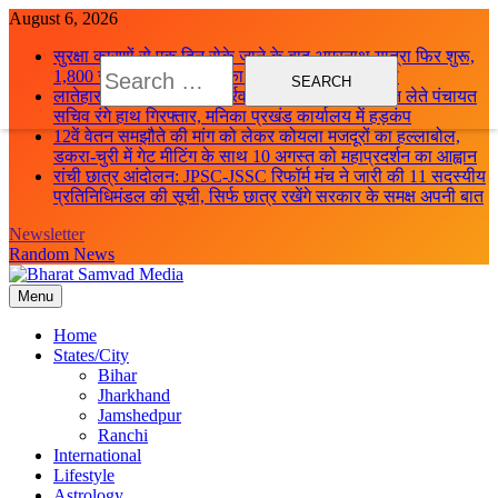
Skip
August 6, 2026
to
सुरक्षा कारणों से एक दिन रोके जाने के बाद अमरनाथ यात्रा फिर शुरू,
content
Search
1,800 से अधिक श्रद्धालुओं का नया जत्था जम्मू से रवाना
for:
लातेहार में ACB की बड़ी कार्रवाई: 10 हजार रुपये रिश्वत लेते पंचायत
सचिव रंगे हाथ गिरफ्तार, मनिका प्रखंड कार्यालय में हड़कंप
12वें वेतन समझौते की मांग को लेकर कोयला मजदूरों का हल्लाबोल,
डकरा-चुरी में गेट मीटिंग के साथ 10 अगस्त को महाप्रदर्शन का आह्वान
रांची छात्र आंदोलन: JPSC-JSSC रिफॉर्म मंच ने जारी की 11 सदस्यीय
प्रतिनिधिमंडल की सूची, सिर्फ छात्र रखेंगे सरकार के समक्ष अपनी बात
Newsletter
Random News
Menu
Bharat Samvad Media
Home
States/City
Bihar
Jharkhand
Jamshedpur
Ranchi
International
Lifestyle
Astrology