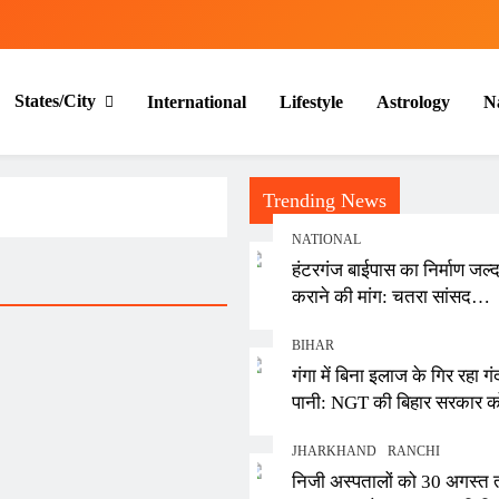
States/City
International
Lifestyle
Astrology
N
Trending News
NATIONAL
हंटरगंज बाईपास का निर्माण जल्द
कराने की मांग: चतरा सांसद
कालीचरण सिंह ने केंद्रीय मंत्री
BIHAR
नितिन गडकरी को सौंपा पत्र
गंगा में बिना इलाज के गिर रहा गं
पानी: NGT की बिहार सरकार क
फटकार, स्थानीय निकायों पर जुर्
JHARKHAND
RANCHI
लगाने के निर्देश
निजी अस्पतालों को 30 अगस्त