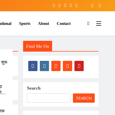
ational
Sports
About
Contact
Find Me On
 शुरू
दा
Search
ो
SEARCH
माना
 तक