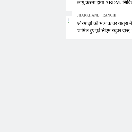
लागू करना होगा ABDM: सिवि
सर्जन ने दिए सख्त निर्देश, न मा
JHARKHAND
RANCHI
रुकेगा PMJAY का भुगतान
ओरमांझी की भव्य कांवर यात्रा में
शामिल हुए पूर्व सीएम रघुवर दास, 
बैद्यनाथ से की राज्य की समृद्धि 
कामना