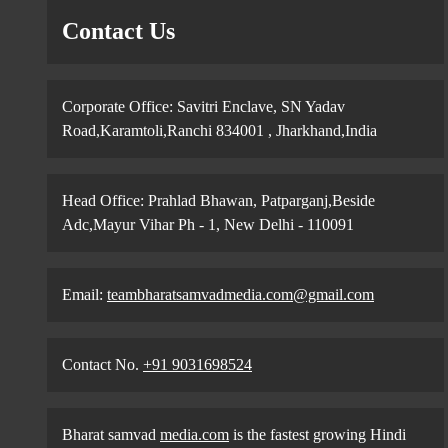
Contact Us
Corporate Office: Savitri Enclave, SN Yadav
Road,Karamtoli,Ranchi 834001 , Jharkhand,India
Head Office: Prahlad Bhawan, Patparganj,Beside
Adc,Mayur Vihar Ph - 1, New Delhi - 110091
Email:
teambharatsamvadmedia.com@gmail.com
Contact No. ‪
+91 9031698524
Bharat samvad
media.com
is the fastest growing Hindi