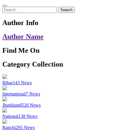
Search
for:
Author Info
Author Name
Find Me On
Category Collection
Bihar
143
News
International
7
News
Jharkhand
520
News
National
138
News
Ranchi
295
News