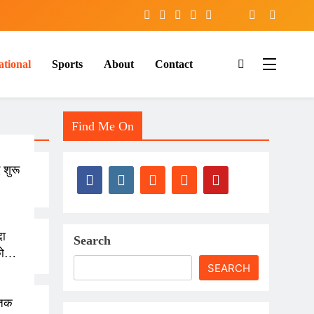
ational
Sports
About
Contact
Find Me On
 शुरू
दा
Search
ो
SEARCH
माना
 तक