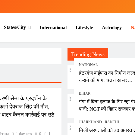
States/City
International
Lifestyle
Astrology
N
Trending News
NATIONAL
हंटरगंज बाईपास का निर्माण जल्द
कराने की मांग: चतरा सांसद
L
कालीचरण सिंह ने केंद्रीय मंत्री
BIHAR
नितिन गडकरी को सौंपा पत्र
रणी सेना के प्रदर्शन के
गंगा में बिना इलाज के गिर रहा गं
कर्ता देवराज सिंह की मौत,
पानी: NGT की बिहार सरकार क
 वाटर कैनन कार्रवाई पर उठे
फटकार, स्थानीय निकायों पर जुर्
JHARKHAND
RANCHI
लगाने के निर्देश
निजी अस्पतालों को 30 अगस्त
Verma
1 day ago
0
1