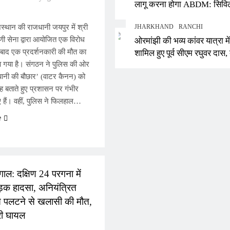
लागू करना होगा ABDM: सिवि
सर्जन ने दिए सख्त निर्देश, न मा
स्थान की राजधानी जयपुर में श्री
JHARKHAND
RANCHI
रुकेगा PMJAY का भुगतान
ी सेना द्वारा आयोजित एक विरोध
ओरमांझी की भव्य कांवर यात्रा में
े बाद एक प्रदर्शनकारी की मौत का
शामिल हुए पूर्व सीएम रघुवर दास, 
 गया है। संगठन ने पुलिस की ओर
बैद्यनाथ से की राज्य की समृद्धि 
पानी की बौछार’ (वाटर कैनन) को
कामना
 बताते हुए प्रशासन पर गंभीर
हैं। वहीं, पुलिस ने फिलहाल…
e
L
गाल: दक्षिण 24 परगना में
़क हादसा, अनियंत्रित
 पलटने से खलासी की मौत,
री घायल