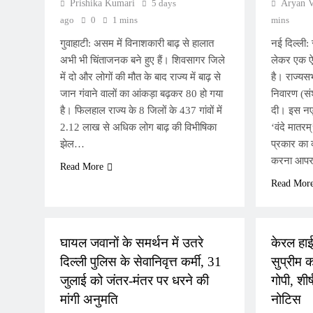
Prishika Kumari
5 days
Aryan 
ago
0
1 mins
mins
गुवाहाटी: असम में विनाशकारी बाढ़ से हालात
नई दिल्ली: 
अभी भी चिंताजनक बने हुए हैं। शिवसागर जिले
लेकर एक ऐ
में दो और लोगों की मौत के बाद राज्य में बाढ़ से
है। राज्यस
जान गंवाने वालों का आंकड़ा बढ़कर 80 हो गया
निवारण (सं
है। फिलहाल राज्य के 8 जिलों के 437 गांवों में
दी। इस नए 
2.12 लाख से अधिक लोग बाढ़ की विभीषिका
‘वंदे मातरम
झेल…
प्रकार का
करना आप
Read More
Read Mor
NATIONAL
NATIONA
घायल जवानों के समर्थन में उतरे
केरल हा
दिल्ली पुलिस के सेवानिवृत्त कर्मी, 31
सुप्रीम को
जुलाई को जंतर-मंतर पर धरने की
गोपी, शी
मांगी अनुमति
नोटिस