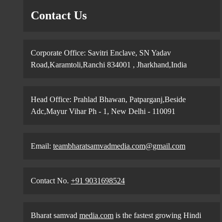
Contact Us
Corporate Office: Savitri Enclave, SN Yadav
Road,Karamtoli,Ranchi 834001 , Jharkhand,India
Head Office: Prahlad Bhawan, Patparganj,Beside
Adc,Mayur Vihar Ph - 1, New Delhi - 110091
Email:
teambharatsamvadmedia.com@gmail.com
Contact No. ‪
+91 9031698524
Bharat samvad
media.com
is the fastest growing Hindi