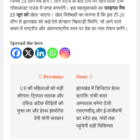
जिनमें 24 लीग मैच होंगे। लीग स्टेज के बाद टॉप पर रहने वाली टीमें
नॉकआउट राउंड में जगह बनाएंगी। इस महामुकाबले का
फाइनल मैच
23 जून को
खेला जाएगा। खेल विशेषज्ञों का मानना है कि इस टी-20
लीग से झारखंड को कई ऐसे होनहार खिलाड़ी मिलेंगे, जो आने वाले
समय में राष्ट्रीय और अंतरराष्ट्रीय स्तर पर देश का नाम रोशन करेंगे।
Spread the love
Previous:
Next:
Post
navigation
UP की महिलाओं को बड़ी
झारखंड में डिजिटल हेल्थ
सौगात: ट्रिपल तलाक और
क्रांति: रांची सदर
एसिड अटैक पीड़ितों को
अस्पताल बनेगा टेली
मुफ्त घर और हेल्थ इंश्योरेंस
एसएनसीयू और ई-संजीवनी
देगी योगी सरकार
का स्टेट हब, गांवों तक
पहुंचेगी बड़ी चिकित्सा