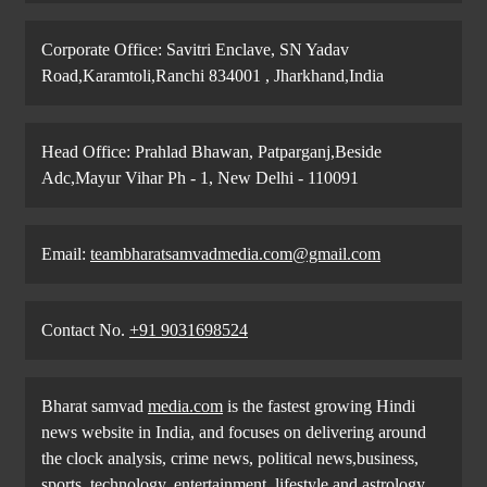
Corporate Office: Savitri Enclave, SN Yadav
Road,Karamtoli,Ranchi 834001 , Jharkhand,India
Head Office: Prahlad Bhawan, Patparganj,Beside
Adc,Mayur Vihar Ph - 1, New Delhi - 110091
Email:
teambharatsamvadmedia.com@gmail.com
Contact No. ‪
+91 9031698524
Bharat samvad
media.com
is the fastest growing Hindi
news website in India, and focuses on delivering around
the clock analysis, crime news, political news,business,
sports, technology, entertainment, lifestyle and astrology,