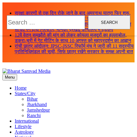
Skip
to
सुरक्षा कारणों से एक दिन रोके जाने के बाद अमरनाथ यात्रा फिर शुरू,
content
Search
1,800 से अधिक श्रद्धालुओं का नया जत्था जम्मू से रवाना
for:
लातेहार में ACB की बड़ी कार्रवाई: 10 हजार रुपये रिश्वत लेते पंचायत
सचिव रंगे हाथ गिरफ्तार, मनिका प्रखंड कार्यालय में हड़कंप
12वें वेतन समझौते की मांग को लेकर कोयला मजदूरों का हल्लाबोल,
डकरा-चुरी में गेट मीटिंग के साथ 10 अगस्त को महाप्रदर्शन का आह्वान
रांची छात्र आंदोलन: JPSC-JSSC रिफॉर्म मंच ने जारी की 11 सदस्यीय
प्रतिनिधिमंडल की सूची, सिर्फ छात्र रखेंगे सरकार के समक्ष अपनी बात
Menu
Bharat Samvad Media
Home
States/City
Bihar
Jharkhand
Jamshedpur
Ranchi
International
Lifestyle
Astrology