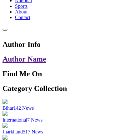
National
Sports
About
Contact
Author Info
Author Name
Find Me On
Category Collection
Bihar
142
News
International
7
News
Jharkhand
517
News