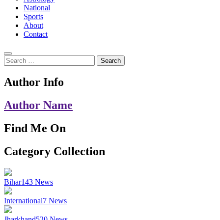
National
Sports
About
Contact
Search
for:
Author Info
Author Name
Find Me On
Category Collection
Bihar
143
News
International
7
News
Jharkhand
520
News