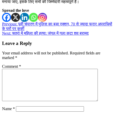
मनाया जाए, इसके लिए सभी की जिम्मेदारी महत्वपूर्ण है।
Spread the love
Post
Previous:
पूर्वी चंपारण में पुलिस का बड़ा एक्शन, 70 से ज्यादा फरार अपराधियों
के घरों पर कुर्की
navigation
Next:
चतरा में महिला की हत्या: जंगल में गला कटा शव बरामद
Leave a Reply
Your email address will not be published.
Required fields are
marked
*
Comment
*
Name
*