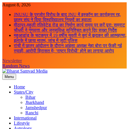
Skip
August 8, 2026
to
JNUSU के पुरजोर विरोध के बाद JNU में इस्कॉन का कार्यक्रम रद्द,
content
छात्र संघ ने दिया विश्वविद्यालय नियमों का हवाला
मीठापुर-महुली एलिवेटेड रोड का निर्माण कार्य समय पर करें पूरा: सम्राट
चौधरी ने गुणवत्ता और जनसुविधा सुनिश्चित करने दिए सख्त निर्देश
महुआडांड़ के चटकपुर में 19 वर्षीय युवती ने कुएं में कूदकर की आत्महत्या,
इलाके में छाया मातम, जांच में जुटी पुलिस
रांची में छात्र आंदोलन के दौरान आइसा अध्यक्ष नेहा बोरा पर फेंकी गई
स्याही, आरोपी हिरासत में; ‘राष्ट्र विरोधी’ होने का लगाया आरोप
Newsletter
Random News
Menu
Bharat Samvad Media
Home
States/City
Bihar
Jharkhand
Jamshedpur
Ranchi
International
Lifestyle
Astrology