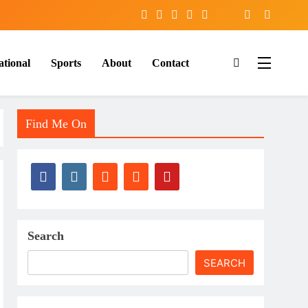
ational
Sports
About
Contact
Find Me On
Search
SEARCH