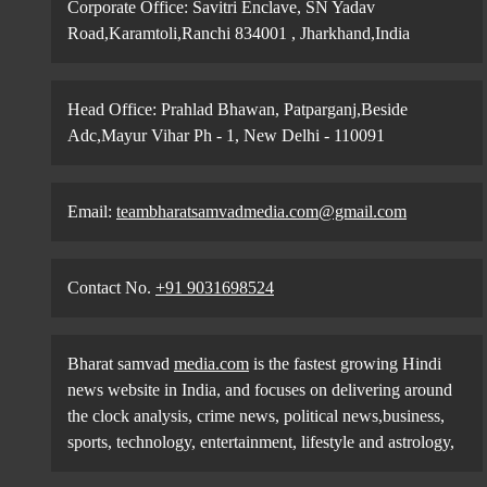
Corporate Office: Savitri Enclave, SN Yadav
Road,Karamtoli,Ranchi 834001 , Jharkhand,India
Head Office: Prahlad Bhawan, Patparganj,Beside
Adc,Mayur Vihar Ph - 1, New Delhi - 110091
Email:
teambharatsamvadmedia.com@gmail.com
Contact No. ‪
+91 9031698524
Bharat samvad
media.com
is the fastest growing Hindi
news website in India, and focuses on delivering around
the clock analysis, crime news, political news,business,
sports, technology, entertainment, lifestyle and astrology,