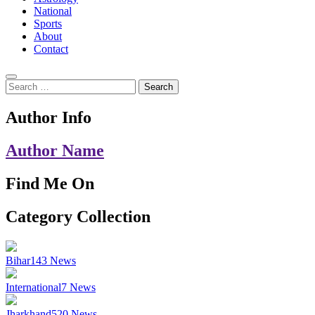
National
Sports
About
Contact
Search
for:
Author Info
Author Name
Find Me On
Category Collection
Bihar
143
News
International
7
News
Jharkhand
520
News