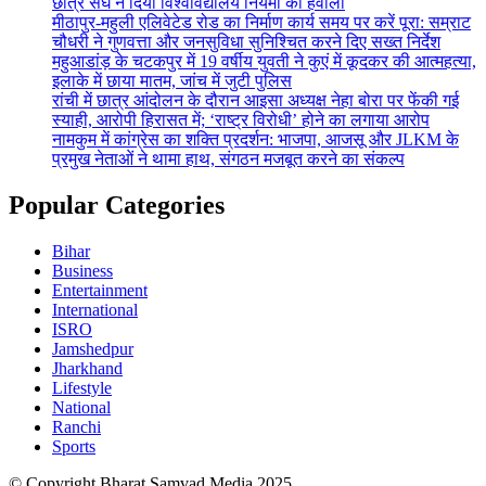
छात्र संघ ने दिया विश्वविद्यालय नियमों का हवाला
मीठापुर-महुली एलिवेटेड रोड का निर्माण कार्य समय पर करें पूरा: सम्राट
चौधरी ने गुणवत्ता और जनसुविधा सुनिश्चित करने दिए सख्त निर्देश
महुआडांड़ के चटकपुर में 19 वर्षीय युवती ने कुएं में कूदकर की आत्महत्या,
इलाके में छाया मातम, जांच में जुटी पुलिस
रांची में छात्र आंदोलन के दौरान आइसा अध्यक्ष नेहा बोरा पर फेंकी गई
स्याही, आरोपी हिरासत में; ‘राष्ट्र विरोधी’ होने का लगाया आरोप
नामकुम में कांग्रेस का शक्ति प्रदर्शन: भाजपा, आजसू और JLKM के
प्रमुख नेताओं ने थामा हाथ, संगठन मजबूत करने का संकल्प
Popular Categories
Bihar
Business
Entertainment
International
ISRO
Jamshedpur
Jharkhand
Lifestyle
National
Ranchi
Sports
© Copyright Bharat Samvad Media 2025.