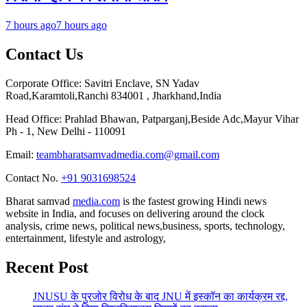
7 hours ago
7 hours ago
Contact Us
Corporate Office: Savitri Enclave, SN Yadav
Road,Karamtoli,Ranchi 834001 , Jharkhand,India
Head Office: Prahlad Bhawan, Patparganj,Beside Adc,Mayur Vihar
Ph - 1, New Delhi - 110091
Email:
teambharatsamvadmedia.com@gmail.com
Contact No. ‪
+91 9031698524
Bharat samvad
media.com
is the fastest growing Hindi news
website in India, and focuses on delivering around the clock
analysis, crime news, political news,business, sports, technology,
entertainment, lifestyle and astrology,
Recent Post
JNUSU के पुरजोर विरोध के बाद JNU में इस्कॉन का कार्यक्रम रद्द,