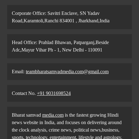
Corporate Office: Savitri Enclave, SN Yadav
Road,Karamtoli,Ranchi 834001 , Jharkhand,India
Head Office: Prahlad Bhawan, Patparganj,Beside
Adc,Mayur Vihar Ph - 1, New Delhi - 110091
Email:
teambharatsamvadmedia.com@gmail.com
Contact No. ‪
+91 9031698524
Bharat samvad
media.com
is the fastest growing Hindi
news website in India, and focuses on delivering around
the clock analysis, crime news, political news,business,
sports, technology, entertainment, lifestyle and astrology,