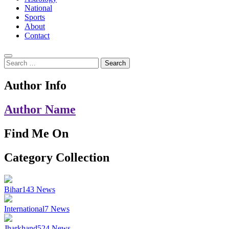
National
Sports
About
Contact
Search
for:
Author Info
Author Name
Find Me On
Category Collection
Bihar
143
News
International
7
News
Jharkhand
524
News