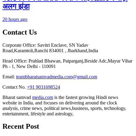
अलग झंडा
20 hours ago
Contact Us
Corporate Office: Savitri Enclave, SN Yadav
Road,Karamtoli,Ranchi 834001 , Jharkhand,India
Head Office: Prahlad Bhawan, Patparganj,Beside Adc,Mayur Vihar
Ph - 1, New Delhi - 110091
Email:
teambharatsamvadmedia.com@gmail.com
Contact No. ‪
+91 9031698524
Bharat samvad
media.com
is the fastest growing Hindi news
website in India, and focuses on delivering around the clock
analysis, crime news, political news,business, sports, technology,
entertainment, lifestyle and astrology,
Recent Post