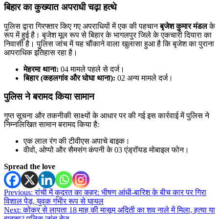
बिहार का कुख्यात अपराधी चढ़ा हत्थे
पुलिस द्वारा गिरफ्तार किए गए अपराधियों में एक की पहचान
बृजेश कुमार मंडल
के
रूप में हुई है। बृजेश मूल रूप से बिहार के भागलपुर जिले के एकचारी दियारा का
निवासी है। पुलिस जांच में यह चौंकाने वाला खुलासा हुआ है कि बृजेश का पुराना
आपराधिक इतिहास रहा है।
मेहरमा थाना:
04 मामले पहले से दर्ज।
बिहार (कहलगांव और घोघा थाना):
02 अन्य मामले दर्ज।
पुलिस ने बरामद किया सामान
गुप्त सूचना और तकनीकी साक्ष्यों के आधार पर की गई इस कार्रवाई में पुलिस ने
निम्नलिखित सामान बरामद किया है:
एक लाल रंग की टीवीएस अपाचे बाइक।
वीवो, ओप्पो और सैमसंग कंपनी के 03 एंड्रॉयड मोबाइल फोन।
Spread the love
Post
Previous:
रांची में कुदरत का कहर: भीषण आंधी-बारिश के बीच कार पर गिरा
विशाल पेड़, युवक गंभीर रूप से घायल
navigation
Next:
कोकर से लापता 18 माह की मासूम अदिती का शव नाले में मिला, हत्या या
हादसा? पुलिस जांच तेज