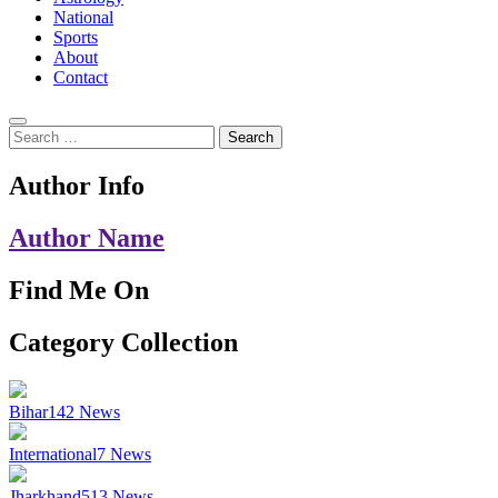
National
Sports
About
Contact
Search
for:
Author Info
Author Name
Find Me On
Category Collection
Bihar
142
News
International
7
News
Jharkhand
513
News