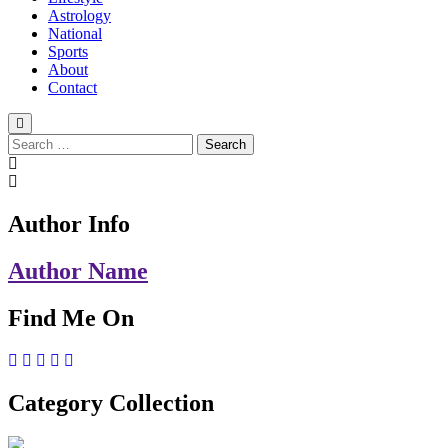
Astrology
National
Sports
About
Contact
Search
for:
Author Info
Author Name
Find Me On
Category Collection