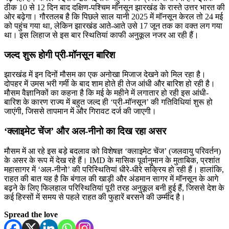
ठीक 10 से 12 दिन बाद दक्षिण-पश्चिम मॉनसून झारखंड के रास्ते उत्तर भारत की
ओर बढ़ेगा। गौरतलब है कि पिछले साल यानी 2025 में मॉनसून केरल तो 24 मई
को पहुंच गया था, लेकिन झारखंड आते-आते उसे 17 जून तक का वक्त लग गया
था। इस लिहाज से इस बार स्थितियां काफी अनुकूल नजर आ रही हैं।
जल्द शुरू होगी प्री-मॉनसून बारिश
झारखंड में इन दिनों मौसम का एक अनोखा मिजाज देखने को मिल रहा है।
दोपहर में उमस भरी गर्मी के बाद शाम होते ही तेज आंधी और बारिश हो रही है।
मौसम वैज्ञानिकों का कहना है कि मई के महीने में लगातार हो रही इस आंधी-
बारिश के कारण राज्य में बहुत जल्द ही ‘प्री-मॉनसून’ की गतिविधियां शुरू हो
जाएंगी, जिससे तापमान में और गिरावट दर्ज की जाएगी।
‘क्लाइमेट चेंज’ और अल-नीनो का दिख रहा असर
मौसम में आ रहे इस बड़े बदलाव को विशेषज्ञ ‘क्लाइमेट चेंज’ (जलवायु परिवर्तन)
के असर के रूप में देख रहे हैं। IMD के मासिक पूर्वानुमान के मुताबिक, प्रशांत
महासागर में ‘अल-नीनो’ की परिस्थितियां धीरे-धीरे सक्रिय हो रही हैं। हालांकि,
राहत की बात यह है कि बंगाल की खाड़ी और अंडमान सागर में मॉनसून के आगे
बढ़ने के लिए फिलहाल परिस्थितियां पूरी तरह अनुकूल बनी हुई हैं, जिससे देश के
कई हिस्सों में समय से पहले राहत की फुहारें बरसने की उम्मीद है।
Spread the love