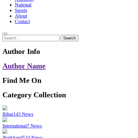
National
Sports
About
Contact
Search
for:
Author Info
Author Name
Find Me On
Category Collection
Bihar
143
News
International
7
News
Jharkhand
524
News