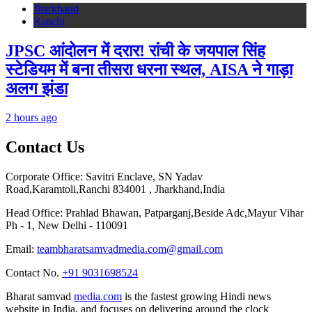
Jharkhand
Ranchi
JPSC आंदोलन में दरार! रांची के जयपाल सिंह
स्टेडियम में बना तीसरा धरना स्थल, AISA ने गाड़ा
अलग झंडा
2 hours ago
Contact Us
Corporate Office: Savitri Enclave, SN Yadav
Road,Karamtoli,Ranchi 834001 , Jharkhand,India
Head Office: Prahlad Bhawan, Patparganj,Beside Adc,Mayur Vihar
Ph - 1, New Delhi - 110091
Email:
teambharatsamvadmedia.com@gmail.com
Contact No. ‪
+91 9031698524
Bharat samvad
media.com
is the fastest growing Hindi news
website in India, and focuses on delivering around the clock