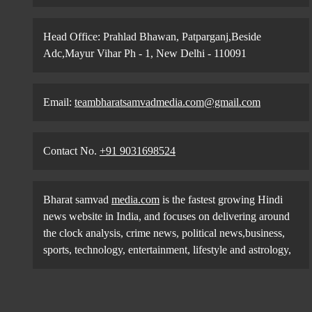
Head Office: Prahlad Bhawan, Patparganj,Beside
Adc,Mayur Vihar Ph - 1, New Delhi - 110091
Email:
teambharatsamvadmedia.com@gmail.com
Contact No. ‪
+91 9031698524
Bharat samvad
media.com
is the fastest growing Hindi
news website in India, and focuses on delivering around
the clock analysis, crime news, political news,business,
sports, technology, entertainment, lifestyle and astrology,