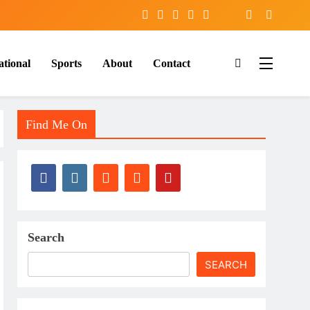
ational
Sports
About
Contact
Find Me On
Search
SEARCH