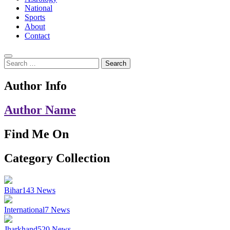
National
Sports
About
Contact
Search
for:
Author Info
Author Name
Find Me On
Category Collection
Bihar
143
News
International
7
News
Jharkhand
520
News