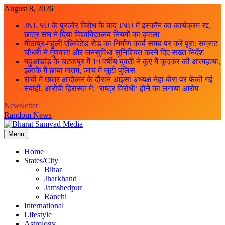
Skip
August 8, 2026
to
JNUSU के पुरजोर विरोध के बाद JNU में इस्कॉन का कार्यक्रम रद्द,
content
छात्र संघ ने दिया विश्वविद्यालय नियमों का हवाला
मीठापुर-महुली एलिवेटेड रोड का निर्माण कार्य समय पर करें पूरा: सम्राट
चौधरी ने गुणवत्ता और जनसुविधा सुनिश्चित करने दिए सख्त निर्देश
महुआडांड़ के चटकपुर में 19 वर्षीय युवती ने कुएं में कूदकर की आत्महत्या,
इलाके में छाया मातम, जांच में जुटी पुलिस
रांची में छात्र आंदोलन के दौरान आइसा अध्यक्ष नेहा बोरा पर फेंकी गई
स्याही, आरोपी हिरासत में; ‘राष्ट्र विरोधी’ होने का लगाया आरोप
Newsletter
Random News
Menu
Bharat Samvad Media
Home
States/City
Bihar
Jharkhand
Jamshedpur
Ranchi
International
Lifestyle
Astrology