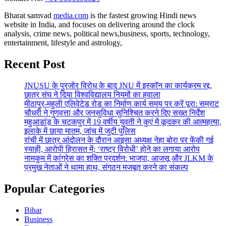
Bharat samvad
media.com
is the fastest growing Hindi news
website in India, and focuses on delivering around the clock
analysis, crime news, political news,business, sports, technology,
entertainment, lifestyle and astrology,
Recent Post
JNUSU के पुरजोर विरोध के बाद JNU में इस्कॉन का कार्यक्रम रद्द,
छात्र संघ ने दिया विश्वविद्यालय नियमों का हवाला
मीठापुर-महुली एलिवेटेड रोड का निर्माण कार्य समय पर करें पूरा: सम्राट
चौधरी ने गुणवत्ता और जनसुविधा सुनिश्चित करने दिए सख्त निर्देश
महुआडांड़ के चटकपुर में 19 वर्षीय युवती ने कुएं में कूदकर की आत्महत्या,
इलाके में छाया मातम, जांच में जुटी पुलिस
रांची में छात्र आंदोलन के दौरान आइसा अध्यक्ष नेहा बोरा पर फेंकी गई
स्याही, आरोपी हिरासत में; ‘राष्ट्र विरोधी’ होने का लगाया आरोप
नामकुम में कांग्रेस का शक्ति प्रदर्शन: भाजपा, आजसू और JLKM के
प्रमुख नेताओं ने थामा हाथ, संगठन मजबूत करने का संकल्प
Popular Categories
Bihar
Business