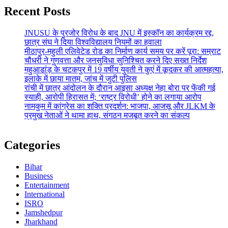
Recent Posts
JNUSU के पुरजोर विरोध के बाद JNU में इस्कॉन का कार्यक्रम रद्द,
छात्र संघ ने दिया विश्वविद्यालय नियमों का हवाला
मीठापुर-महुली एलिवेटेड रोड का निर्माण कार्य समय पर करें पूरा: सम्राट
चौधरी ने गुणवत्ता और जनसुविधा सुनिश्चित करने दिए सख्त निर्देश
महुआडांड़ के चटकपुर में 19 वर्षीय युवती ने कुएं में कूदकर की आत्महत्या,
इलाके में छाया मातम, जांच में जुटी पुलिस
रांची में छात्र आंदोलन के दौरान आइसा अध्यक्ष नेहा बोरा पर फेंकी गई
स्याही, आरोपी हिरासत में; ‘राष्ट्र विरोधी’ होने का लगाया आरोप
नामकुम में कांग्रेस का शक्ति प्रदर्शन: भाजपा, आजसू और JLKM के
प्रमुख नेताओं ने थामा हाथ, संगठन मजबूत करने का संकल्प
Categories
Bihar
Business
Entertainment
International
ISRO
Jamshedpur
Jharkhand