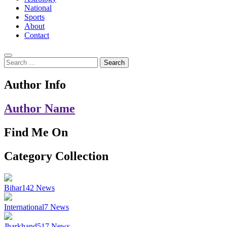
National
Sports
About
Contact
Search
for:
Author Info
Author Name
Find Me On
Category Collection
Bihar
142
News
International
7
News
Jharkhand
517
News