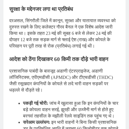
सुरक्षा के मद्देनजर लगा था प्रतिबंध
दरअसल, सिंगरौली जिले में कानून, सुरक्षा और यातायात व्यवस्था को
दुरुस्त रखने के लिए कलेक्टर गौरव बैनल ने एक विशेष आदेश जारी
किया था। इसके तहत 23 मई की सुबह 6 बजे से लेकर 24 मई की
दोपहर 12 बजे तक सड़क मार्ग से फ्लाई ऐश (राख) और कोयले के
परिवहन पर पूरी तरह से रोक (प्रतिबंध) लगाई गई थी।
आदेश को ठेंगा दिखाकर 60 किमी तक दौड़े भारी वाहन
प्रशासनिक पाबंदी के बावजूद अडाणी एंटरप्राइजेज, अडाणी
लॉजिस्टिक्स, एपीएमडीसी (APMDC) और टीएचडीसी (THDC)
जैसी रसूखदार कंपनियों के कोयले से लदे भारी वाहन सड़कों पर
धड़ल्ले से दौड़ते रहे।
पकड़ी गई चोरी:
जांच में खुलासा हुआ कि इन कंपनियों के चार
बड़े कोयला वाहन सरई, झुरही और उज्जैनी मार्ग से होते हुए
बरगवां तहसील के मझौली रेलवे साइडिंग तक पहुंच गए थे।
सरेआम उल्लंघन:
इन भारी वाहनों ने बिना किसी प्रशासनिक
डर के प्रतिबंधित अवधि में लगभग 60 किलोमीटर तक कोयले