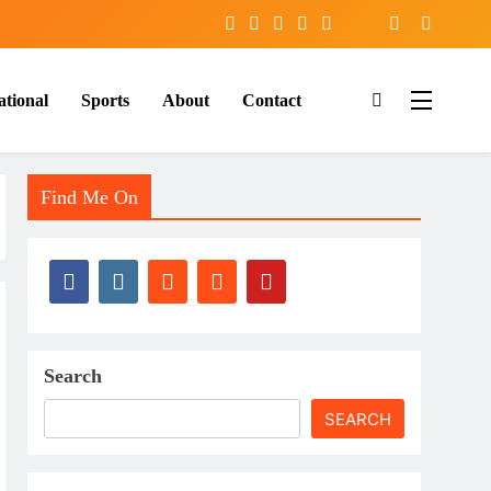
ational
Sports
About
Contact
Find Me On
Search
SEARCH