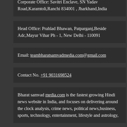
Corporate Office: Savitri Enclave, SN Yadav
Road,Karamtoli,Ranchi 834001 , Jharkhand,India
Head Office: Prahlad Bhawan, Patparganj,Beside
Adc,Mayur Vihar Ph - 1, New Delhi - 110091
Email:
teambharatsamvadmedia.com@gmail.com
Contact No. ‪
+91 9031698524
Bharat samvad
media.com
is the fastest growing Hindi
news website in India, and focuses on delivering around
the clock analysis, crime news, political news,business,
sports, technology, entertainment, lifestyle and astrology,