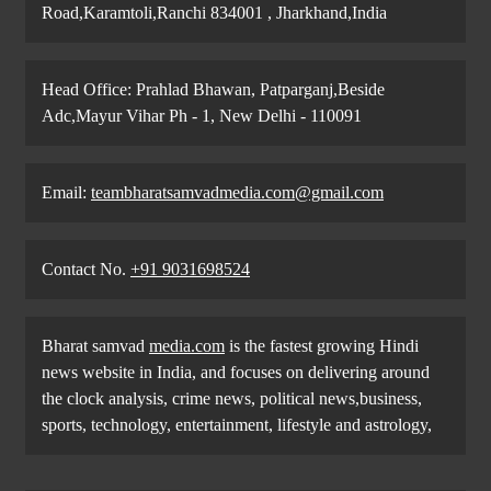
Road,Karamtoli,Ranchi 834001 , Jharkhand,India
Head Office: Prahlad Bhawan, Patparganj,Beside
Adc,Mayur Vihar Ph - 1, New Delhi - 110091
Email:
teambharatsamvadmedia.com@gmail.com
Contact No. ‪
+91 9031698524
Bharat samvad
media.com
is the fastest growing Hindi
news website in India, and focuses on delivering around
the clock analysis, crime news, political news,business,
sports, technology, entertainment, lifestyle and astrology,