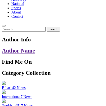
National
Sports
About
Contact
Search
for:
Author Info
Author Name
Find Me On
Category Collection
Bihar
142
News
International
7
News
Jharkhand
517
News