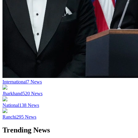
International
7
News
Jharkhand
520
News
National
138
News
Ranchi
295
News
Trending News