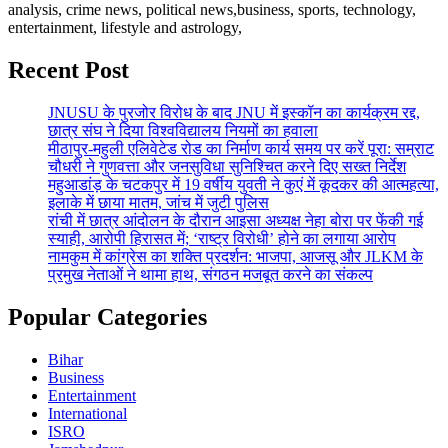
analysis, crime news, political news,business, sports, technology,
entertainment, lifestyle and astrology,
Recent Post
JNUSU के पुरजोर विरोध के बाद JNU में इस्कॉन का कार्यक्रम रद्द,
छात्र संघ ने दिया विश्वविद्यालय नियमों का हवाला
मीठापुर-महुली एलिवेटेड रोड का निर्माण कार्य समय पर करें पूरा: सम्राट
चौधरी ने गुणवत्ता और जनसुविधा सुनिश्चित करने दिए सख्त निर्देश
महुआडांड़ के चटकपुर में 19 वर्षीय युवती ने कुएं में कूदकर की आत्महत्या,
इलाके में छाया मातम, जांच में जुटी पुलिस
रांची में छात्र आंदोलन के दौरान आइसा अध्यक्ष नेहा बोरा पर फेंकी गई
स्याही, आरोपी हिरासत में; ‘राष्ट्र विरोधी’ होने का लगाया आरोप
नामकुम में कांग्रेस का शक्ति प्रदर्शन: भाजपा, आजसू और JLKM के
प्रमुख नेताओं ने थामा हाथ, संगठन मजबूत करने का संकल्प
Popular Categories
Bihar
Business
Entertainment
International
ISRO