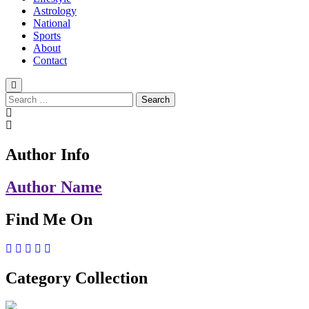
Astrology
National
Sports
About
Contact
Search
for:
Author Info
Author Name
Find Me On
Category Collection