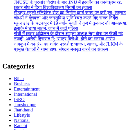
JNUSU के पुरजोर विरोध के बाद JNU में इस्कॉन का कार्यक्रम रद्द,
छात्र संघ ने दिया विश्वविद्यालय नियमों का हवाला
मीठापुर-महुली एलिवेटेड रोड का निर्माण कार्य समय पर करें पूरा: सम्राट
चौधरी ने गुणवत्ता और जनसुविधा सुनिश्चित करने दिए सख्त निर्देश
महुआडांड़ के चटकपुर में 19 वर्षीय युवती ने कुएं में कूदकर की आत्महत्या,
इलाके में छाया मातम, जांच में जुटी पुलिस
रांची में छात्र आंदोलन के दौरान आइसा अध्यक्ष नेहा बोरा पर फेंकी गई
स्याही, आरोपी हिरासत में; ‘राष्ट्र विरोधी’ होने का लगाया आरोप
नामकुम में कांग्रेस का शक्ति प्रदर्शन: भाजपा, आजसू और JLKM के
प्रमुख नेताओं ने थामा हाथ, संगठन मजबूत करने का संकल्प
Categories
Bihar
Business
Entertainment
International
ISRO
Jamshedpur
Jharkhand
Lifestyle
National
Ranchi