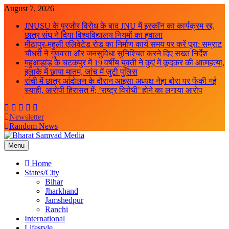
Skip
August 7, 2026
to
JNUSU के पुरजोर विरोध के बाद JNU में इस्कॉन का कार्यक्रम रद्द,
content
छात्र संघ ने दिया विश्वविद्यालय नियमों का हवाला
मीठापुर-महुली एलिवेटेड रोड का निर्माण कार्य समय पर करें पूरा: सम्राट
चौधरी ने गुणवत्ता और जनसुविधा सुनिश्चित करने दिए सख्त निर्देश
महुआडांड़ के चटकपुर में 19 वर्षीय युवती ने कुएं में कूदकर की आत्महत्या,
इलाके में छाया मातम, जांच में जुटी पुलिस
रांची में छात्र आंदोलन के दौरान आइसा अध्यक्ष नेहा बोरा पर फेंकी गई
स्याही, आरोपी हिरासत में; ‘राष्ट्र विरोधी’ होने का लगाया आरोप
Newsletter
Random News
Menu
Bharat Samvad Media
Home
States/City
Bihar
Jharkhand
Jamshedpur
Ranchi
International
Lifestyle