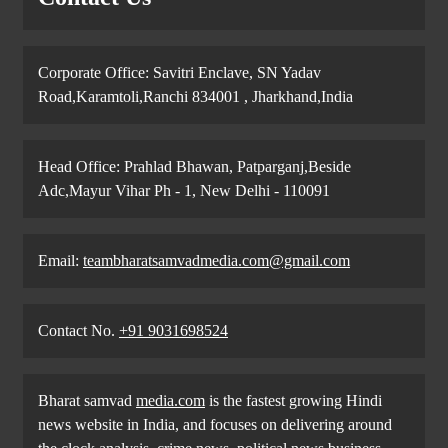
Corporate Office: Savitri Enclave, SN Yadav
Road,Karamtoli,Ranchi 834001 , Jharkhand,India
Head Office: Prahlad Bhawan, Patparganj,Beside
Adc,Mayur Vihar Ph - 1, New Delhi - 110091
Email:
teambharatsamvadmedia.com@gmail.com
Contact No. ‪
+91 9031698524
Bharat samvad
media.com
is the fastest growing Hindi
news website in India, and focuses on delivering around