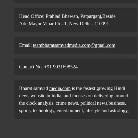
Head Office: Prahlad Bhawan, Patparganj,Beside
Adc,Mayur Vihar Ph - 1, New Delhi - 110091
Email:
teambharatsamvadmedia.com@gmail.com
Contact No. ‪
+91 9031698524
Bharat samvad
media.com
is the fastest growing Hindi
news website in India, and focuses on delivering around
the clock analysis, crime news, political news,business,
sports, technology, entertainment, lifestyle and astrology,