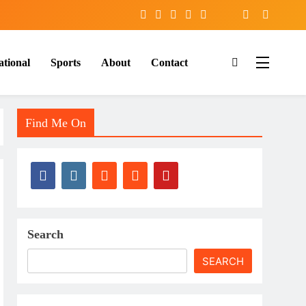
ational
Sports
About
Contact
Find Me On
Search
SEARCH