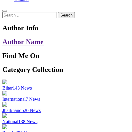
Search
for:
Author Info
Author Name
Find Me On
Category Collection
Bihar
143
News
International
7
News
Jharkhand
520
News
National
138
News