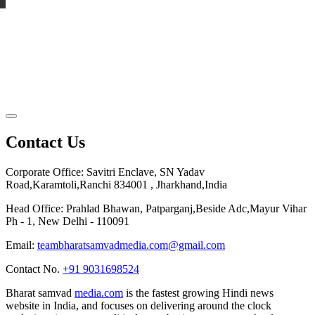
Contact Us
Corporate Office: Savitri Enclave, SN Yadav
Road,Karamtoli,Ranchi 834001 , Jharkhand,India
Head Office: Prahlad Bhawan, Patparganj,Beside Adc,Mayur Vihar
Ph - 1, New Delhi - 110091
Email:
teambharatsamvadmedia.com@gmail.com
Contact No. ‪
+91 9031698524
Bharat samvad
media.com
is the fastest growing Hindi news
website in India, and focuses on delivering around the clock