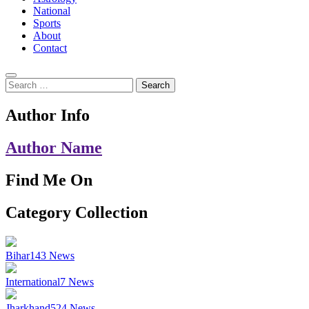
National
Sports
About
Contact
Search
for:
Author Info
Author Name
Find Me On
Category Collection
Bihar
143
News
International
7
News
Jharkhand
524
News