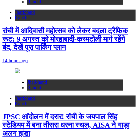
Ranchi
Jharkhand
Ranchi
रांची में आदिवासी महोत्सव को लेकर बदला ट्रैफिक
रूट: 9 अगस्त को मोरहाबादी-करमटोली मार्ग रहेंगे
बंद, देखें पूरा पार्किंग प्लान
14 hours ago
Jharkhand
Ranchi
Jharkhand
Ranchi
JPSC आंदोलन में दरार! रांची के जयपाल सिंह
स्टेडियम में बना तीसरा धरना स्थल, AISA ने गाड़ा
अलग झंडा