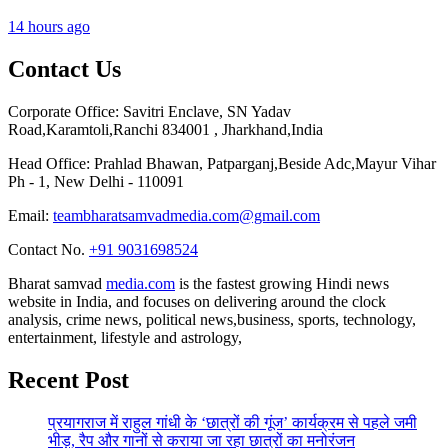
14 hours ago
Contact Us
Corporate Office: Savitri Enclave, SN Yadav
Road,Karamtoli,Ranchi 834001 , Jharkhand,India
Head Office: Prahlad Bhawan, Patparganj,Beside Adc,Mayur Vihar
Ph - 1, New Delhi - 110091
Email:
teambharatsamvadmedia.com@gmail.com
Contact No. ‪
+91 9031698524
Bharat samvad
media.com
is the fastest growing Hindi news
website in India, and focuses on delivering around the clock
analysis, crime news, political news,business, sports, technology,
entertainment, lifestyle and astrology,
Recent Post
प्रयागराज में राहुल गांधी के ‘छात्रों की गूंज’ कार्यक्रम से पहले जमी
भीड़, रैप और गानों से कराया जा रहा छात्रों का मनोरंजन