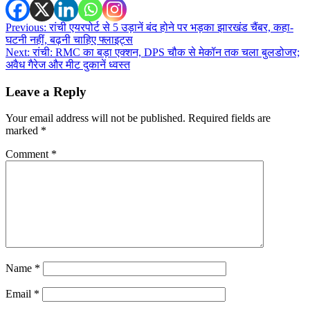
Post
Previous:
रांची एयरपोर्ट से 5 उड़ानें बंद होने पर भड़का झारखंड चैंबर, कहा-
घटनी नहीं, बढ़नी चाहिए फ्लाइट्स
navigation
Next:
रांची: RMC का बड़ा एक्शन, DPS चौक से मेकॉन तक चला बुलडोजर;
अवैध गैरेज और मीट दुकानें ध्वस्त
Leave a Reply
Your email address will not be published.
Required fields are
marked
*
Comment
*
Name
*
Email
*