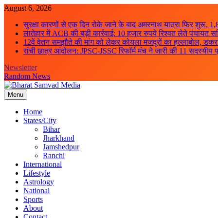
Skip
August 6, 2026
to
सुरक्षा कारणों से एक दिन रोके जाने के बाद अमरनाथ यात्रा फिर शुरू, 1,
content
लातेहार में ACB की बड़ी कार्रवाई: 10 हजार रुपये रिश्वत लेते पंचायत सच
12वें वेतन समझौते की मांग को लेकर कोयला मजदूरों का हल्लाबोल, डकरा-च
रांची छात्र आंदोलन: JPSC-JSSC रिफॉर्म मंच ने जारी की 11 सदस्यीय प्
Newsletter
Random News
Menu
Bharat Samvad Media
Home
States/City
Bihar
Jharkhand
Jamshedpur
Ranchi
International
Lifestyle
Astrology
National
Sports
About
Contact