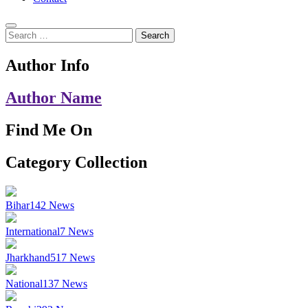
Search
for:
Author Info
Author Name
Find Me On
Category Collection
Bihar
142
News
International
7
News
Jharkhand
517
News
National
137
News