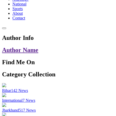
National
Sports
About
Contact
Author Info
Author Name
Find Me On
Category Collection
Bihar
142
News
International
7
News
Jharkhand
517
News