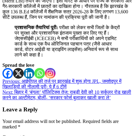
(Merit List) तैयार की जाएगी। इसी मेरिट के आधार पर राज्य के सरकारी और
गैर-सरकारी कॉलेजों में छात्रों का दाखिला होगा। गौरतलब है कि झारखंड के
कुल 136 B.Ed कॉलेजों में शैक्षणिक सत्र 2026-28 के लिए लगभग 13,600
सीटें उपलब्ध हैं, जिन पर नामांकन की प्रक्रिया पूरी की जानी है।
प्रशासनिक तैयारियां पूरी:
परीक्षा को लेकर सभी जिलों के केंद्रों
पर सुरक्षा और प्रशासनिक इंतजाम पुख्ता कर लिए गए हैं।
जेएससीईबी (JCECEB) ने सभी परीक्षार्थियों को अपने एडमिट
कार्ड के साथ एक वैध ओरिजिनल पहचान पत्र (जैसे आधार
कार्ड, वोटर आईडी या ड्राइविंग लाइसेंस) अनिवार्य रूप से साथ
लाने को कहा है।
Spread the love
Post
Previous:
आईपीएल की तर्ज पर झारखंड में शुरू होगा JPL, जमशेदपुर में
खिलाड़ियों की नीलामी पूरी; ये हैं 6 टीमें
navigation
Next:
बिहार में ‘बंगला’ पॉलिटिक्स तेज: राबड़ी देवी को 10 सर्कुलर रोड खाली
करने का अल्टीमेटम, बोलीं- ‘सरकार फोर्स बुलाकर खाली करा ले’
Leave a Reply
Your email address will not be published.
Required fields are
marked
*