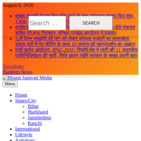
Skip
August 6, 2026
to
सुरक्षा कारणों से एक दिन रोके जाने के बाद अमरनाथ यात्रा फिर शुरू,
content
Search
1,800 से अधिक श्रद्धालुओं का नया जत्था जम्मू से रवाना
for:
लातेहार में ACB की बड़ी कार्रवाई: 10 हजार रुपये रिश्वत लेते पंचायत
सचिव रंगे हाथ गिरफ्तार, मनिका प्रखंड कार्यालय में हड़कंप
12वें वेतन समझौते की मांग को लेकर कोयला मजदूरों का हल्लाबोल,
डकरा-चुरी में गेट मीटिंग के साथ 10 अगस्त को महाप्रदर्शन का आह्वान
रांची छात्र आंदोलन: JPSC-JSSC रिफॉर्म मंच ने जारी की 11 सदस्यीय
प्रतिनिधिमंडल की सूची, सिर्फ छात्र रखेंगे सरकार के समक्ष अपनी बात
Newsletter
Random News
Menu
Bharat Samvad Media
Home
States/City
Bihar
Jharkhand
Jamshedpur
Ranchi
International
Lifestyle
Astrology