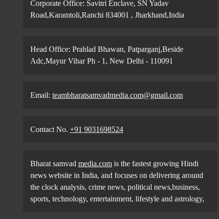
Corporate Office: Savitri Enclave, SN Yadav
Road,Karamtoli,Ranchi 834001 , Jharkhand,India
Head Office: Prahlad Bhawan, Patparganj,Beside
Adc,Mayur Vihar Ph - 1, New Delhi - 110091
Email:
teambharatsamvadmedia.com@gmail.com
Contact No. ‪
+91 9031698524
Bharat samvad
media.com
is the fastest growing Hindi
news website in India, and focuses on delivering around
the clock analysis, crime news, political news,business,
sports, technology, entertainment, lifestyle and astrology,