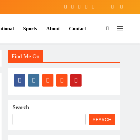
ational
Sports
About
Contact
Find Me On
Search
SEARCH