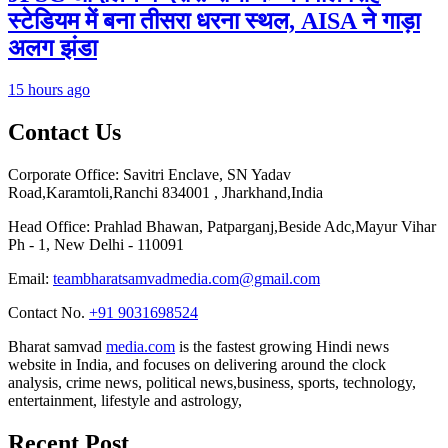
स्टेडियम में बना तीसरा धरना स्थल, AISA ने गाड़ा
अलग झंडा
15 hours ago
Contact Us
Corporate Office: Savitri Enclave, SN Yadav
Road,Karamtoli,Ranchi 834001 , Jharkhand,India
Head Office: Prahlad Bhawan, Patparganj,Beside Adc,Mayur Vihar
Ph - 1, New Delhi - 110091
Email:
teambharatsamvadmedia.com@gmail.com
Contact No. ‪
+91 9031698524
Bharat samvad
media.com
is the fastest growing Hindi news
website in India, and focuses on delivering around the clock
analysis, crime news, political news,business, sports, technology,
entertainment, lifestyle and astrology,
Recent Post