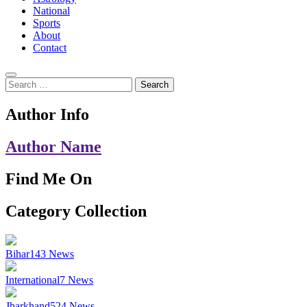
National
Sports
About
Contact
Search
for:
Author Info
Author Name
Find Me On
Category Collection
Bihar
143
News
International
7
News
Jharkhand
524
News