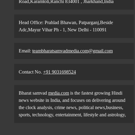
Road,Karamtoli,Ranchi 834001 , Jharkhand,India
Head Office: Prahlad Bhawan, Patparganj,Beside
Adc,Mayur Vihar Ph - 1, New Delhi - 110091
Email:
teambharatsamvadmedia.com@gmail.com
Contact No. ‪
+91 9031698524
Bharat samvad
media.com
is the fastest growing Hindi
news website in India, and focuses on delivering around
the clock analysis, crime news, political news,business,
sports, technology, entertainment, lifestyle and astrology,