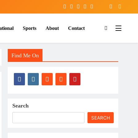
ational
Sports
About
Contact
Find Me On
Search
SEARCH