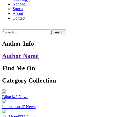
National
Sports
About
Contact
Search
for:
Author Info
Author Name
Find Me On
Category Collection
Bihar
143
News
International
7
News
Jharkhand
524
News