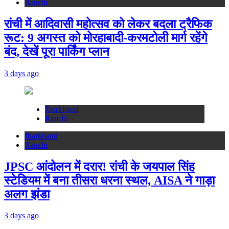
Ranchi
रांची में आदिवासी महोत्सव को लेकर बदला ट्रैफिक
रूट: 9 अगस्त को मोरहाबादी-करमटोली मार्ग रहेंगे
बंद, देखें पूरा पार्किंग प्लान
3 days ago
Jharkhand
Ranchi
Jharkhand
Ranchi
JPSC आंदोलन में दरार! रांची के जयपाल सिंह
स्टेडियम में बना तीसरा धरना स्थल, AISA ने गाड़ा
अलग झंडा
3 days ago