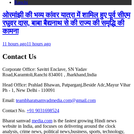
Ranchi
ओरमांझी की भव्य कांवर यात्रा में शामिल हुए पूर्व सीएम
रघुवर दास, बाबा बैद्यनाथ से की राज्य की समृद्धि की
कामना
11 hours ago
11 hours ago
Contact Us
Corporate Office: Savitri Enclave, SN Yadav
Road,Karamtoli,Ranchi 834001 , Jharkhand,India
Head Office: Prahlad Bhawan, Patparganj,Beside Adc,Mayur Vihar
Ph - 1, New Delhi - 110091
Email:
teambharatsamvadmedia.com@gmail.com
Contact No. ‪
+91 9031698524
Bharat samvad
media.com
is the fastest growing Hindi news
website in India, and focuses on delivering around the clock
analysis, crime news, political news,business, sports, technology,