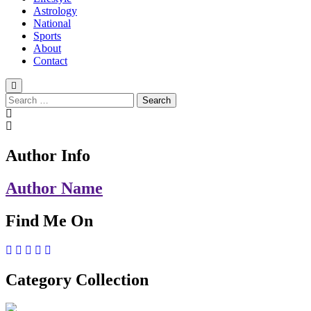
Astrology
National
Sports
About
Contact
Search
for:
Author Info
Author Name
Find Me On
Category Collection