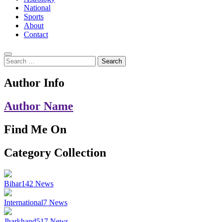
National
Sports
About
Contact
Search
for:
Author Info
Author Name
Find Me On
Category Collection
Bihar
142
News
International
7
News
Jharkhand
517
News