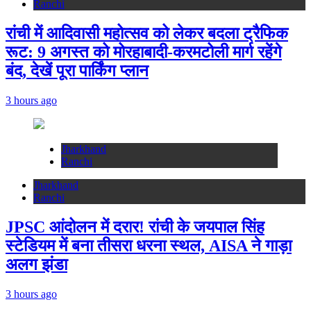
Ranchi
रांची में आदिवासी महोत्सव को लेकर बदला ट्रैफिक
रूट: 9 अगस्त को मोरहाबादी-करमटोली मार्ग रहेंगे
बंद, देखें पूरा पार्किंग प्लान
3 hours ago
Jharkhand
Ranchi
Jharkhand
Ranchi
JPSC आंदोलन में दरार! रांची के जयपाल सिंह
स्टेडियम में बना तीसरा धरना स्थल, AISA ने गाड़ा
अलग झंडा
3 hours ago