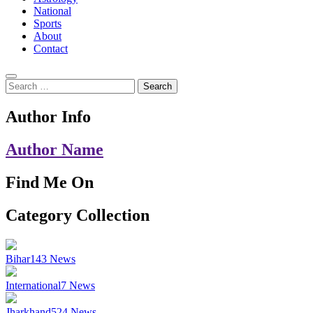
National
Sports
About
Contact
Search
for:
Author Info
Author Name
Find Me On
Category Collection
Bihar
143
News
International
7
News
Jharkhand
524
News