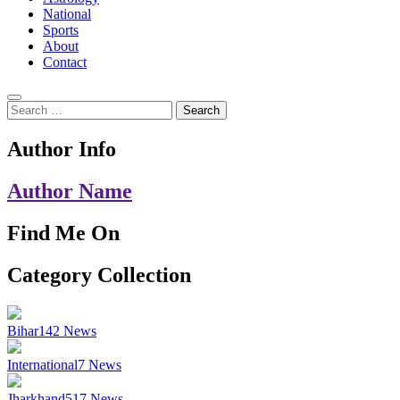
National
Sports
About
Contact
Search
for:
Author Info
Author Name
Find Me On
Category Collection
Bihar
142
News
International
7
News
Jharkhand
517
News