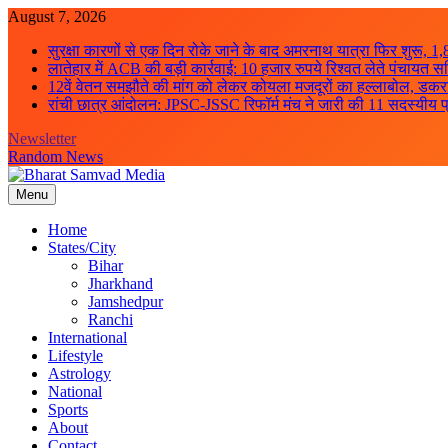
Skip
August 7, 2026
to
सुरक्षा कारणों से एक दिन रोके जाने के बाद अमरनाथ यात्रा फिर शुरू, 1,
content
लातेहार में ACB की बड़ी कार्रवाई: 10 हजार रुपये रिश्वत लेते पंचायत सच
12वें वेतन समझौते की मांग को लेकर कोयला मजदूरों का हल्लाबोल, डकरा-च
रांची छात्र आंदोलन: JPSC-JSSC रिफॉर्म मंच ने जारी की 11 सदस्यीय प्
Newsletter
Random News
Menu
Bharat Samvad Media
Home
States/City
Bihar
Jharkhand
Jamshedpur
Ranchi
International
Lifestyle
Astrology
National
Sports
About
Contact