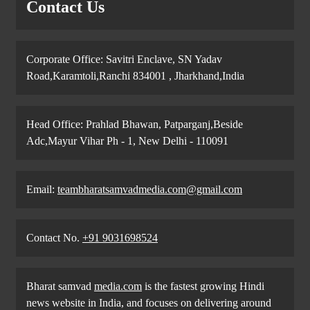
Contact Us
Corporate Office: Savitri Enclave, SN Yadav
Road,Karamtoli,Ranchi 834001 , Jharkhand,India
Head Office: Prahlad Bhawan, Patparganj,Beside
Adc,Mayur Vihar Ph - 1, New Delhi - 110091
Email:
teambharatsamvadmedia.com@gmail.com
Contact No. ‪
+91 9031698524
Bharat samvad
media.com
is the fastest growing Hindi
news website in India, and focuses on delivering around