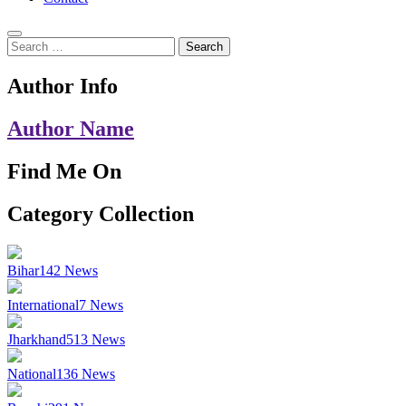
Search
for:
Author Info
Author Name
Find Me On
Category Collection
Bihar
142
News
International
7
News
Jharkhand
513
News
National
136
News