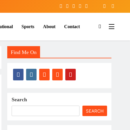
ational
Sports
About
Contact
Find Me On
Search
SEARCH