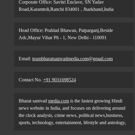
Corporate Office: Savitri Enclave, SN Yadav
Road,Karamtoli,Ranchi 834001 , Jharkhand,India
Head Office: Prahlad Bhawan, Patparganj,Beside
Adc,Mayur Vihar Ph - 1, New Delhi - 110091
Email:
teambharatsamvadmedia.com@gmail.com
Contact No. ‪
+91 9031698524
Bharat samvad
media.com
is the fastest growing Hindi
news website in India, and focuses on delivering around
the clock analysis, crime news, political news,business,
sports, technology, entertainment, lifestyle and astrology,