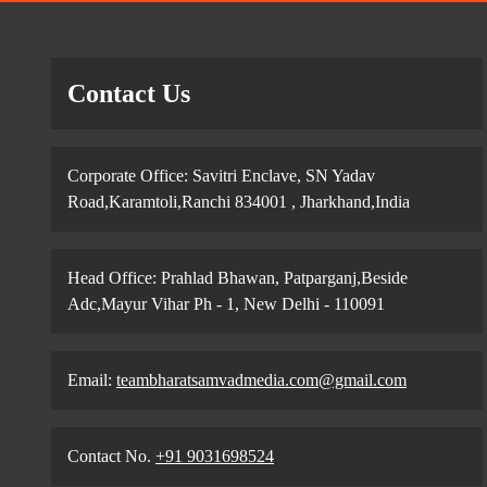
Contact Us
Corporate Office: Savitri Enclave, SN Yadav
Road,Karamtoli,Ranchi 834001 , Jharkhand,India
Head Office: Prahlad Bhawan, Patparganj,Beside
Adc,Mayur Vihar Ph - 1, New Delhi - 110091
Email:
teambharatsamvadmedia.com@gmail.com
Contact No. ‪
+91 9031698524